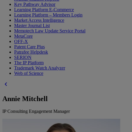
Key Pathway Advisor
Learning Platform E-Commerce
Learning Platform – Members Login
Market Access Intelligence
Master Journal List
Memotech Law Update Service Portal
MetaCore
OFF-X
Patent Care Plus
Patrafee Helpdesk
SERION
The IP Platform
Trademark Watch Analyzer
Web of Science
chevron_left
Annie Mitchell
IP Consulting Engagement Manager