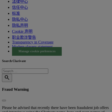
法律中心
信任中心
标准
隐私中心
隐私声明
Cookie 声明
职业欺诈警告
Transparency in Coverage
Modern slavery statement
Manage cookie preferences
Search Clarivate
search
Fraud Warning
Please be advised that recently there have been fraudulent job offers