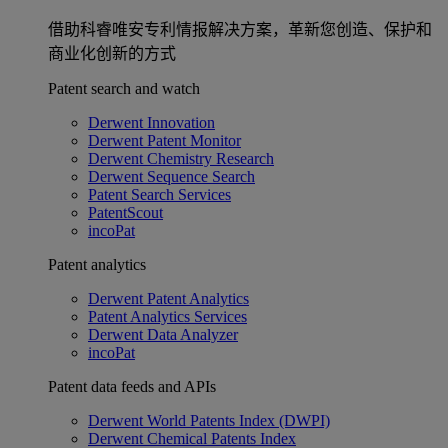
借助科睿唯安专利情报解决方案，革新您创造、保护和
商业化创新的方式
Patent search and watch
Derwent Innovation
Derwent Patent Monitor
Derwent Chemistry Research
Derwent Sequence Search
Patent Search Services
PatentScout
incoPat
Patent analytics
Derwent Patent Analytics
Patent Analytics Services
Derwent Data Analyzer
incoPat
Patent data feeds and APIs
Derwent World Patents Index (DWPI)
Derwent Chemical Patents Index