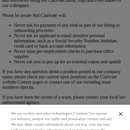
and interviews using the Clarivate name, logo and even names of
our colleagues.
Please be aware that Clarivate will:
Never ask for payment of any kind as part of our hiring or
onboarding processes
Never ask an applicant to email sensitive personal
information, such as a Social Security Number, birthdate,
credit card or bank account information
Never issue pre-employment checks to purchase office
supplies
Never ask you to pay up for an external course and upskill
If you have any question about a position posted in our company
name, please check our current open positions on the Clarivate
website Careers pages or contact one of our recruiting team
members directly.
If you have been the victim of a scam, please contact your local law
enforcement agency.
We use cookies and other technologies (“cookies”) to operate
Federal Transparency In Coverage Rule
our websites, analyse our traffic and personalize content and ads.
We may share certain information about you (e.g. your site use)
with our social media, advertising and analytics partners. By