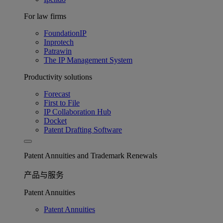
For law firms
FoundationIP
Inprotech
Patrawin
The IP Management System
Productivity solutions
Forecast
First to File
IP Collaboration Hub
Docket
Patent Drafting Software
Patent Annuities and Trademark Renewals
产品与服务
Patent Annuities
Patent Annuities