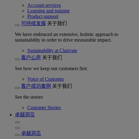
Account services
Learning and training
Product support
可持续发展
关于我们
We have embraced an extensive, holistic approach to
sustainability in order to drive measurable impact.
Sustainability at Clarivate
客户心声
关于我们
See how we keep our customers first
Voice of Customer
客户成功案例
关于我们
See the stories
Customer Stories
卓越洞见
卓越洞见