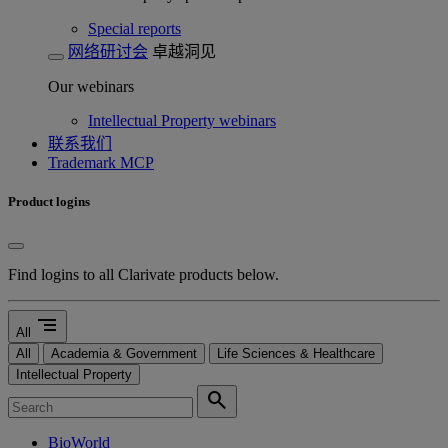
Special reports
网络研讨会
卓越洞见
Our webinars
Intellectual Property webinars
联系我们
Trademark MCP
Product logins
Find logins to all Clarivate products below.
segment
All
All
Academia & Government
Life Sciences & Healthcare
Intellectual Property
search
BioWorld