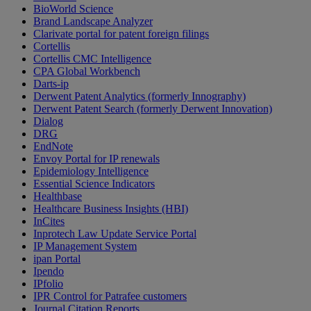
BioWorld Science
Brand Landscape Analyzer
Clarivate portal for patent foreign filings
Cortellis
Cortellis CMC Intelligence
CPA Global Workbench
Darts-ip
Derwent Patent Analytics (formerly Innography)
Derwent Patent Search (formerly Derwent Innovation)
Dialog
DRG
EndNote
Envoy Portal for IP renewals
Epidemiology Intelligence
Essential Science Indicators
Healthbase
Healthcare Business Insights (HBI)
InCites
Inprotech Law Update Service Portal
IP Management System
ipan Portal
Ipendo
IPfolio
IPR Control for Patrafee customers
Journal Citation Reports