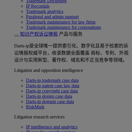
Trademark Docketing
IP Recordals
Trademark analytics
Paralegal and admin support
Trademark maintenance for law firms
Trademark maintenance for corporations
知识产权诉讼情报
产品与服务
Darts-ip是全球唯一提供索引化、数字化且易于检索的诉
讼情报权威平台，收录数据全面覆盖 商标、专利、外观
设计与实用新型、著作权、域名和不正当竞争等领域。
Litigation and opposition intelligence
Darts-ip trademark case data
Darts-ip patent case law data
Darts-ip copyright case data
Darts-ip design case data
Darts-ip domain case data
RiskMark
Litigation research services
IP intelligence and analytics