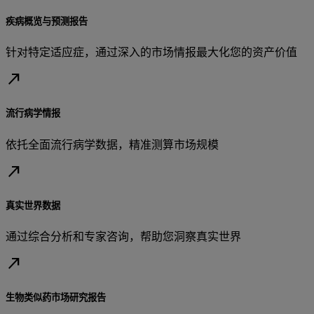
疾病概览与预测报告
针对特定适应症，通过深入的市场情报最大化您的资产价值
north_east
流行病学情报
依托全面流行病学数据，精准测算市场规模
north_east
真实世界数据
通过综合分析和专家咨询，帮助您洞察真实世界
north_east
生物类似药市场研究报告