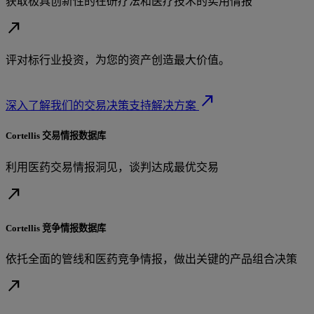
获取极具创新性的在研疗法和医疗技术的实用情报
north_east
评对标行业投资，为您的资产创造最大价值。
north_east
深入了解我们的交易决策支持解决方案
Cortellis 交易情报数据库
利用医药交易情报洞见，谈判达成最优交易
north_east
Cortellis 竞争情报数据库
依托全面的管线和医药竞争情报，做出关键的产品组合决策
north_east