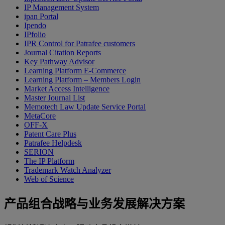
IP Management System
ipan Portal
Ipendo
IPfolio
IPR Control for Patrafee customers
Journal Citation Reports
Key Pathway Advisor
Learning Platform E-Commerce
Learning Platform – Members Login
Market Access Intelligence
Master Journal List
Memotech Law Update Service Portal
MetaCore
OFF-X
Patent Care Plus
Patrafee Helpdesk
SERION
The IP Platform
Trademark Watch Analyzer
Web of Science
产品组合战略与业务发展解决方案