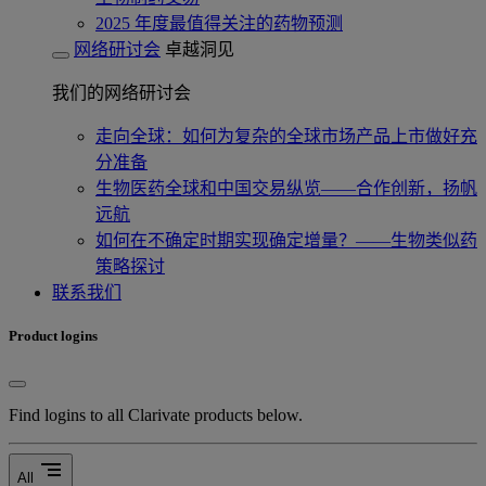
2025 年度最值得关注的药物预测
网络研讨会
卓越洞见
我们的网络研讨会
走向全球：如何为复杂的全球市场产品上市做好充
分准备
生物医药全球和中国交易纵览——合作创新，扬帆
远航
如何在不确定时期实现确定增量？——生物类似药
策略探讨
联系我们
Product logins
Find logins to all Clarivate products below.
segment
All