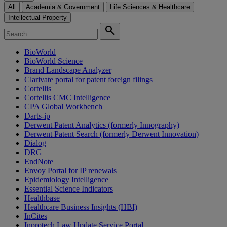
All
Academia & Government
Life Sciences & Healthcare
Intellectual Property
search
BioWorld
BioWorld Science
Brand Landscape Analyzer
Clarivate portal for patent foreign filings
Cortellis
Cortellis CMC Intelligence
CPA Global Workbench
Darts-ip
Derwent Patent Analytics (formerly Innography)
Derwent Patent Search (formerly Derwent Innovation)
Dialog
DRG
EndNote
Envoy Portal for IP renewals
Epidemiology Intelligence
Essential Science Indicators
Healthbase
Healthcare Business Insights (HBI)
InCites
Inprotech Law Update Service Portal