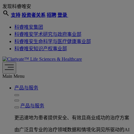
发现科睿唯安
search
支持
投资者关系
招聘
登录
科睿唯安集团
科睿唯安学术研究与政府事业部
科睿唯安生命科学与医疗健康事业部
科睿唯安知识产权事业部
Life Sciences & Healthcare
Main Menu
产品与服务
产品与服务
更迅速地为患者提供安全、有效且商业成功的治疗方案
由广泛且专业的治疗领域数据和情境化洞见所驱动的AI