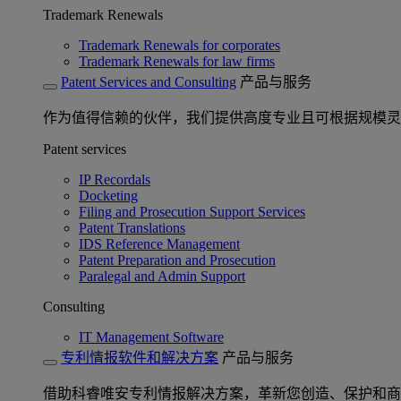
Trademark Renewals
Trademark Renewals for corporates
Trademark Renewals for law firms
Patent Services and Consulting
产品与服务
作为值得信赖的伙伴，我们提供高度专业且可根据规模灵
Patent services
IP Recordals
Docketing
Filing and Prosecution Support Services
Patent Translations
IDS Reference Management
Patent Preparation and Prosecution
Paralegal and Admin Support
Consulting
IT Management Software
专利情报软件和解决方案
产品与服务
借助科睿唯安专利情报解决方案，革新您创造、保护和商