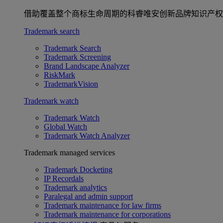
借助覆盖整个商标生命周期的科睿唯安创新品牌知识产权
Trademark search
Trademark Search
Trademark Screening
Brand Landscape Analyzer
RiskMark
TrademarkVision
Trademark watch
Trademark Watch
Global Watch
Trademark Watch Analyzer
Trademark managed services
Trademark Docketing
IP Recordals
Trademark analytics
Paralegal and admin support
Trademark maintenance for law firms
Trademark maintenance for corporations