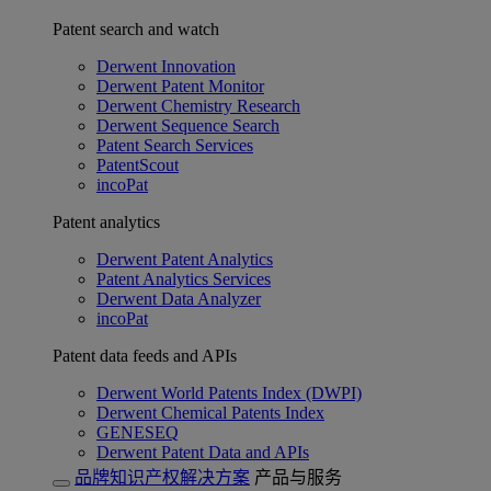
Patent search and watch
Derwent Innovation
Derwent Patent Monitor
Derwent Chemistry Research
Derwent Sequence Search
Patent Search Services
PatentScout
incoPat
Patent analytics
Derwent Patent Analytics
Patent Analytics Services
Derwent Data Analyzer
incoPat
Patent data feeds and APIs
Derwent World Patents Index (DWPI)
Derwent Chemical Patents Index
GENESEQ
Derwent Patent Data and APIs
品牌知识产权解决方案
产品与服务