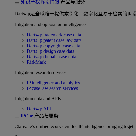
知识产权诉讼情报
产品与服务
Darts-ip是全球唯一提供索引化、数字化且易于检
Litigation and opposition intelligence
Darts-ip trademark case data
Darts-ip patent case law data
Darts-ip copyright case data
Darts-ip design case data
Darts-ip domain case data
RiskMark
Litigation research services
IP intelligence and analytics
IP case law search services
Litigation data and APIs
Darts-ip API
IPOne
产品与服务
Clarivate’s unified ecosystem for IP intelligence bringing toget