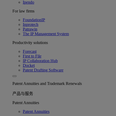
Ipendo
For law firms
FoundationIP
Inprotech
Patrawin
The IP Management System
Productivity solutions
Forecast
First to File
IP Collaboration Hub
Docket
Patent Drafting Software
Patent Annuities and Trademark Renewals
产品与服务
Patent Annuities
Patent Annuities