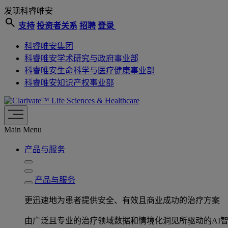
发现科睿唯安
search
支持
投资者关系
招聘
登录
科睿唯安集团
科睿唯安学术研究与政府事业部
科睿唯安生命科学与医疗健康事业部
科睿唯安知识产权事业部
Life Sciences & Healthcare
Main Menu
产品与服务
产品与服务
更迅速地为患者提供安全、有效且商业成功的治疗方案
由广泛且专业的治疗领域数据和情境化洞见所驱动的AI