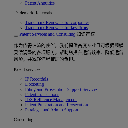
Patent Annuities
Trademark Renewals
Trademark Renewals for corporates
Trademark Renewals for law firms
Patent Services and Consulting
知识产权
作为值得信赖的伙伴，我们提供高度专业且可根据规模
灵活调整的各项服务，帮助您提升运营效率、降低运营
风险，并减轻流程管理的负担。
Patent services
IP Recordals
Docketing
Filing and Prosecution Support Services
Patent Translations
IDS Reference Management
Patent Preparation and Prosecution
Paralegal and Admin Support
Consulting