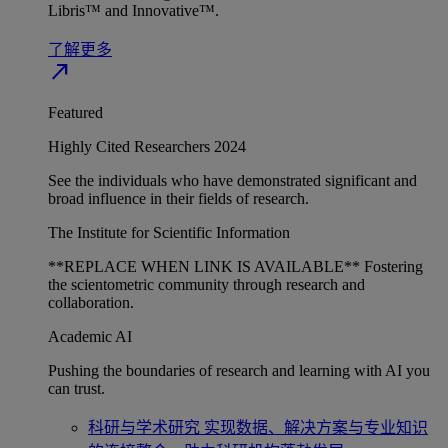
Libris™ and Innovative™.
了解更多
north_east
Featured
Highly Cited Researchers 2024
See the individuals who have demonstrated significant and
broad influence in their fields of research.
The Institute for Scientific Information
**REPLACE WHEN LINK IS AVAILABLE** Fostering
the scientometric community through research and
collaboration.
Academic AI
Pushing the boundaries of research and learning with AI you
can trust.
科研与学术研究
实现数据、解决方案与专业知识