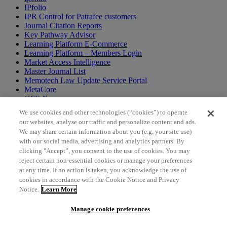
IPfolio
IPR Control for Patrafee customers
Journal Citation Reports
Key Pathway Advisor
Learning Platform E-Commerce
Learning Platform – Members Login
Market Access Intelligence
Master Journal List
Memotech Law Update Service Portal
MetaCore
OFF-X
Patent Care Plus
We use cookies and other technologies (“cookies”) to operate
Patrafee Helpdesk
our websites, analyse our traffic and personalize content and ads.
SERION
We may share certain information about you (e.g. your site use)
The IP Platform
with our social media, advertising and analytics partners. By
Trademark Watch Analyzer
clicking "Accept”, you consent to the use of cookies. You may
Web of Science
reject certain non-essential cookies or manage your preferences
chevron_left
at any time. If no action is taken, you acknowledge the use of
cookies in accordance with the Cookie Notice and Privacy
February 19, 2025
Notice.
Learn More
科睿唯安宣布一项变革性战略，对面向学
Manage cookie preferences