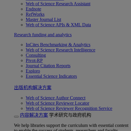
Web of Science Research Assistant
Endnote
RefWorks
Master Journal List
Web of Science APIs & XML Data
Research funding and analytics
InCites Benchmarking & Analytics
Web of Science Research Intelligence
Consulting
Pivot-RP
Journal Citation Reports
Esploro
Essential Science Indicators
出版机构解决方案
Web of Science Author Connect
Web of Science Reviewer Locator
Web of Science Reviewer Recognition Service
内容解决方案
学术研究与政府机构
We help libraries support the curriculum with essential content
to enable the success of students, researchers and faculty.