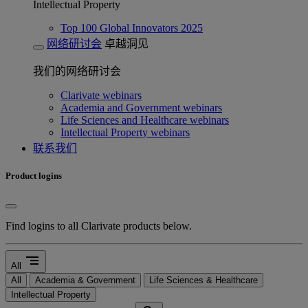
Intellectual Property
Top 100 Global Innovators 2025
网络研讨会
卓越洞见
我们的网络研讨会
Clarivate webinars
Academia and Government webinars
Life Sciences and Healthcare webinars
Intellectual Property webinars
联系我们
Product logins
Find logins to all Clarivate products below.
segment
All
All
Academia & Government
Life Sciences & Healthcare
Intellectual Property