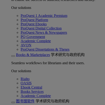
Our solutions
ProQuest 1 Academic Premium
ProQuest Platform
ProQuest Ebooks
ProQuest Digital Collection
ProQuest News & Newspapers
PQ Government
Academic Complete
AVON
ProQuest Dissertations & Theses
Books & Marketplaces
学术研究与政府机构
Seamless workflows for librarians and their users.
Our solutions
Rialto
OASIS
Ebook Central
Books Services
Academic Complete
图书馆软件
学术研究与政府机构