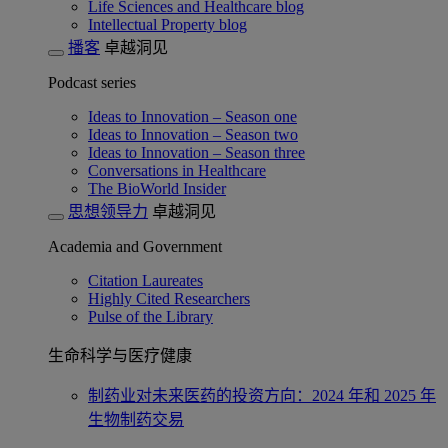
Life Sciences and Healthcare blog
Intellectual Property blog
播客
卓越洞见
Podcast series
Ideas to Innovation – Season one
Ideas to Innovation – Season two
Ideas to Innovation – Season three
Conversations in Healthcare
The BioWorld Insider
思想领导力
卓越洞见
Academia and Government
Citation Laureates
Highly Cited Researchers
Pulse of the Library
生命科学与医疗健康
制药业对未来医药的投资方向：2024 年和 2025 年
生物制药交易