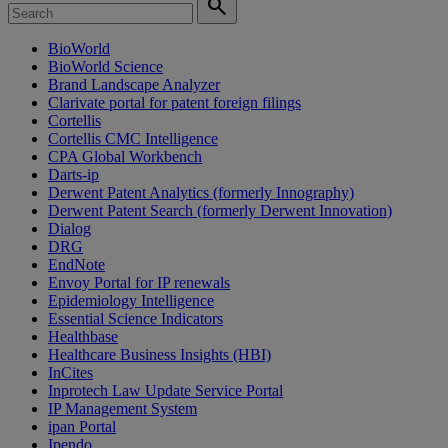
search
BioWorld
BioWorld Science
Brand Landscape Analyzer
Clarivate portal for patent foreign filings
Cortellis
Cortellis CMC Intelligence
CPA Global Workbench
Darts-ip
Derwent Patent Analytics (formerly Innography)
Derwent Patent Search (formerly Derwent Innovation)
Dialog
DRG
EndNote
Envoy Portal for IP renewals
Epidemiology Intelligence
Essential Science Indicators
Healthbase
Healthcare Business Insights (HBI)
InCites
Inprotech Law Update Service Portal
IP Management System
ipan Portal
Ipendo