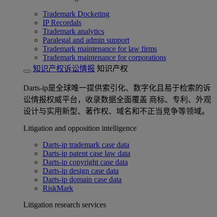
Trademark Docketing
IP Recordals
Trademark analytics
Paralegal and admin support
Trademark maintenance for law firms
Trademark maintenance for corporations
知识产权诉讼情报
知识产权
Darts-ip是全球唯一提供索引化、数字化且易于检索的诉
讼情报权威平台，收录数据全面覆盖 商标、专利、外观
设计与实用新型、著作权、域名和不正当竞争等领域。
Litigation and opposition intelligence
Darts-ip trademark case data
Darts-ip patent case law data
Darts-ip copyright case data
Darts-ip design case data
Darts-ip domain case data
RiskMark
Litigation research services