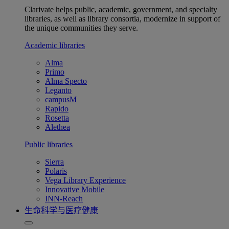
Clarivate helps public, academic, government, and specialty
libraries, as well as library consortia, modernize in support of
the unique communities they serve.
Academic libraries
Alma
Primo
Alma Specto
Leganto
campusM
Rapido
Rosetta
Alethea
Public libraries
Sierra
Polaris
Vega Library Experience
Innovative Mobile
INN-Reach
生命科学与医疗健康