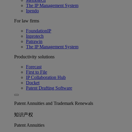
Memotech
The IP Management System
Ipendo
For law firms
FoundationIP
Inprotech
Patrawin
The IP Management System
Productivity solutions
Forecast
First to File
IP Collaboration Hub
Docket
Patent Drafting Software
Patent Annuities and Trademark Renewals
知识产权
Patent Annuities