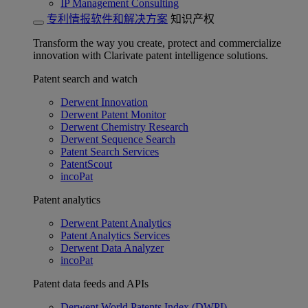
IP Management Consulting
专利情报软件和解决方案
知识产权
Transform the way you create, protect and commercialize
innovation with Clarivate patent intelligence solutions.
Patent search and watch
Derwent Innovation
Derwent Patent Monitor
Derwent Chemistry Research
Derwent Sequence Search
Patent Search Services
PatentScout
incoPat
Patent analytics
Derwent Patent Analytics
Patent Analytics Services
Derwent Data Analyzer
incoPat
Patent data feeds and APIs
Derwent World Patents Index (DWPI)